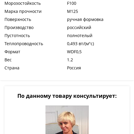
Морозостойкость
F100
Марка прочности
М125
Поверхность
ручная формовка
Производство
российский
Пустотность
полнотелый
Теплопроводность
0,493 вт/(м°c)
Формат
WDF0,5
Вес
1.2
Страна
Россия
По данному товару консультирует: