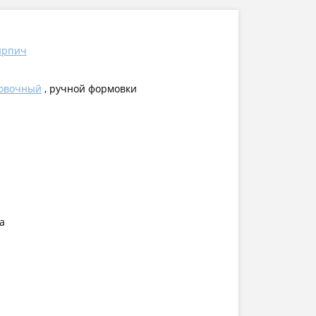
ирпич
овочный
, ручной формовки
а