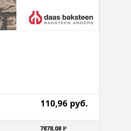
110,96
руб.
7878,08
Р