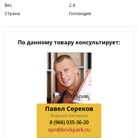
Вес
2.4
Страна
Голландия
По данному товару консультирует:
Павел Сереков
Ведущий менеджер
8 (966) 035-36-20
spn@brickpark.ru