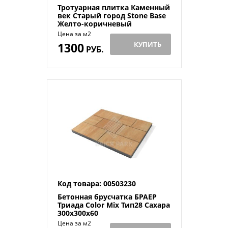
Тротуарная плитка Каменный
век Старый город Stone Base
Желто-коричневый
260×160×60
Цена за м2
1300
КУПИТЬ
РУБ.
Код товара: 00503230
Бетонная брусчатка БРАЕР
Триада Color Mix Тип28 Сахара
300x300x60
Цена за м2