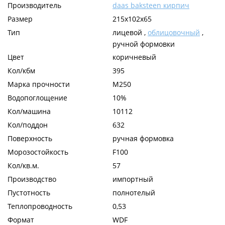
Производитель
daas baksteen кирпич
Размер
215x102x65
Тип
лицевой ,
облицовочный
,
ручной формовки
Цвет
коричневый
Кол/кбм
395
Марка прочности
М250
Водопоглощение
10%
Кол/машина
10112
Кол/поддон
632
Поверхность
ручная формовка
Морозостойкость
F100
Кол/кв.м.
57
Производство
импортный
Пустотность
полнотелый
Теплопроводность
0,53
Формат
WDF