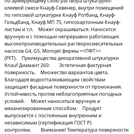
по армирующему слою раствора штукатурно-
клеевой смеси Кнауф-Севенер, внутри помещений
по гипсовой штукатурке Кнауф Ротбанд, Кнауф-
Гольдбанд, Кнауф МП 75, гипсокартонным Кнауф-
листам и т.п. Может окрашиваться. Наносится
вручную и с помощью непрерывно работающих
высокопроизводительных растворосмесительных
насосов G4, G5, Monojet фирмы <<ПФТ>>
(PFT). Преимущества декоративной штукатурки
Knauf Диамант 260: Эстетичная фактурная
поверхность. Множество вариантов цвета.
Благодаря водоотталкивающим свойствам
защищает фасадные поверхности от промокания.
Устойчивость против неблагоприятных погодных
условий. Может наноситься вручную и
механизированным способом. Продукт
выпускается с постоянным внутренним и
независимым (сертификация ГОСТ Р)
контролем. Внимание! Температура поверхности