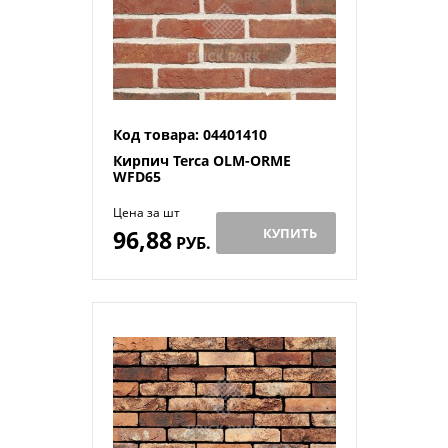
Код товара: 04401410
Кирпич Terca OLM-ORME
WFD65
Цена за шт
96,88
КУПИТЬ
РУБ.