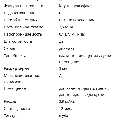
Фактура поверхности
Крупнорельефная
Водопоглощение
0.15
Способ нанесения
механизированная
Прочность на сжатие
3,5 МПа
Паропроницаемость
0,1 мг/(м•ч•Па)
Влагостойкость
Да
Серия
диамант
Тип объекта
влажные помещения , сухие
помещения
Размер зерна
3 мм
Механизированное
Да
нанесение
Помещение
для ванной , для гостиной ,
для коридора , для кухни
Расход
3,8 кг/м2
Срок годности
12 мес.
Текстура
шуба