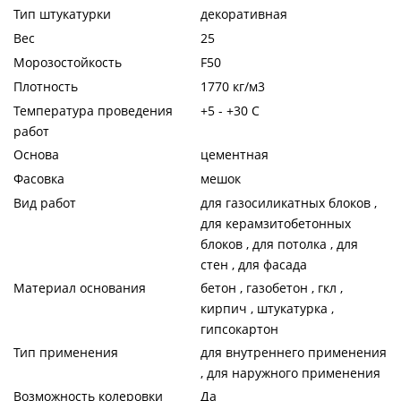
Тип штукатурки
декоративная
Вес
25
Морозостойкость
F50
Плотность
1770 кг/м3
Температура проведения
+5 - +30 C
работ
Основа
цементная
Фасовка
мешок
Вид работ
для газосиликатных блоков ,
для керамзитобетонных
блоков , для потолка , для
стен , для фасада
Материал основания
бетон , газобетон , гкл ,
кирпич , штукатурка ,
гипсокартон
Тип применения
для внутреннего применения
, для наружного применения
Возможность колеровки
Да