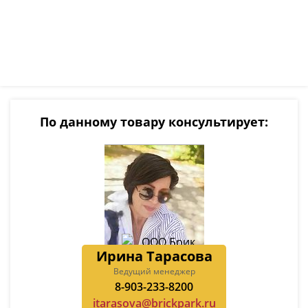
По данному товару консультирует:
Ирина Тарасова
Ведущий менеджер
8-903-233-8200
itarasova@brickpark.ru