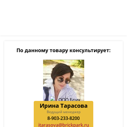
По данному товару консультирует:
Ирина Тарасова
Ведущий менеджер
8-903-233-8200
itarasova@brickpark.ru