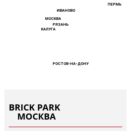
ПЕРМЬ
ПЕРМЬ
ИВАНОВО
ИВАНОВО
МОСКВА
МОСКВА
РЯЗАНЬ
РЯЗАНЬ
КАЛУГА
КАЛУГА
РОСТОВ-НА-ДОНУ
РОСТОВ-НА-ДОНУ
BRICK PARK
МОСКВА