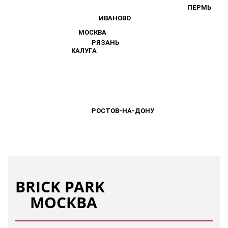
ПЕРМЬ
ПЕРМЬ
ИВАНОВО
ИВАНОВО
МОСКВА
МОСКВА
РЯЗАНЬ
РЯЗАНЬ
КАЛУГА
КАЛУГА
РОСТОВ-НА-ДОНУ
РОСТОВ-НА-ДОНУ
BRICK PARK
МОСКВА