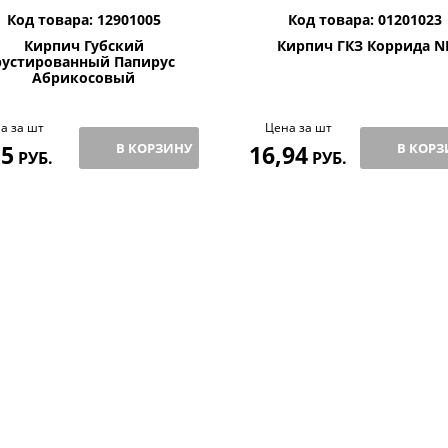
Код товара: 12901005
Код товара: 01201023
Кирпич Губский
Кирпич ГКЗ Коррида N
рустированный Папирус
Абрикосовый
а за шт
Цена за шт
,5
В КОРЗИНУ
16,94
В КОРЗ
РУБ.
РУБ.
ЗИВ