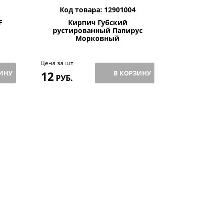
Код товара: 12901004
Код то
F
Кирпич Губский
Клинкерна
рустированный Папирус
Rot-b
Морковный
Schiefe
Цена за шт
ИНУ
12
В КОРЗИНУ
Цена за м2
РУБ.