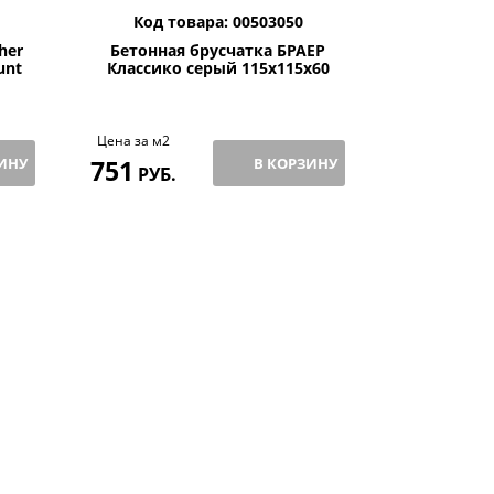
Код товара: 00503050
Код то
her
Бетонная брусчатка БРАЕР
Клинкерная
unt
Классико серый 115x115x60
Br
Цена за м2
Цена за м
ИНУ
751
В КОРЗИНУ
2266,59
РУБ.