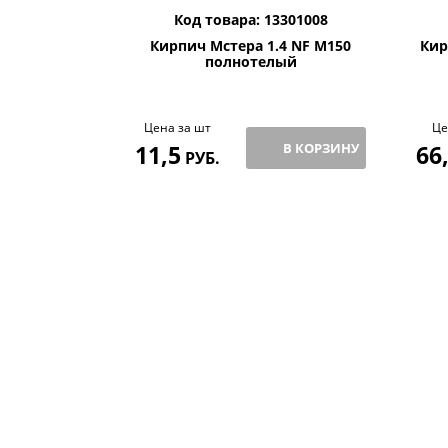
Код товара: 13301008
Кирпич Мстера 1.4 NF М150
Кир
полнотелый
Цена за шт
Це
11,5
В КОРЗИНУ
66
РУБ.
BRICK PARK ЭКСКЛЮ