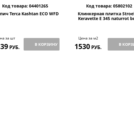
Код товара: 04401265
Код товара: 05802102
пич Terca Kashtan ECO WFD
Клинкерная плитка Stroe
Keravette E 345 naturrot b
на за шт
Цена за м2
,39
В КОРЗИНУ
1530
В КОРЗ
РУБ.
РУБ.
ЗИВ