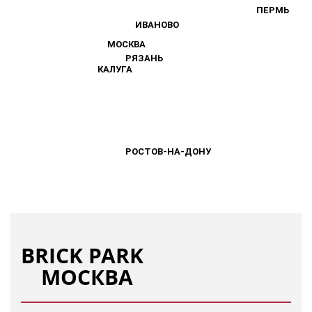
ПЕРМЬ
ПЕРМЬ
ИВАНОВО
ИВАНОВО
МОСКВА
МОСКВА
РЯЗАНЬ
РЯЗАНЬ
КАЛУГА
КАЛУГА
РОСТОВ-НА-ДОНУ
РОСТОВ-НА-ДОНУ
BRICK PARK
МОСКВА