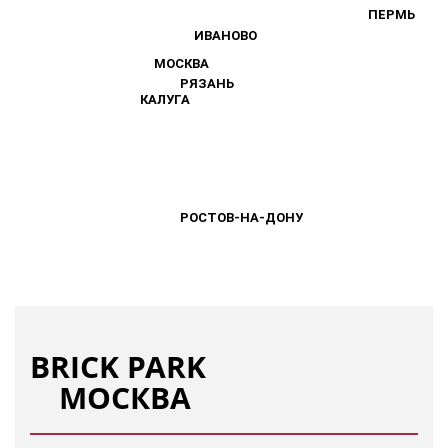
ПЕРМЬ
ПЕРМЬ
ИВАНОВО
ИВАНОВО
МОСКВА
МОСКВА
РЯЗАНЬ
РЯЗАНЬ
КАЛУГА
КАЛУГА
РОСТОВ-НА-ДОНУ
РОСТОВ-НА-ДОНУ
BRICK PARK
МОСКВА