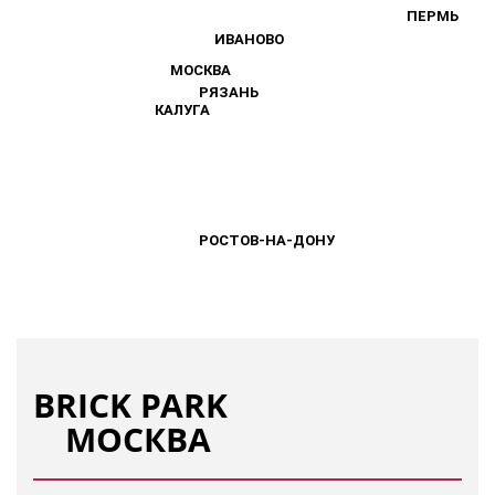
ПЕРМЬ
ПЕРМЬ
ИВАНОВО
ИВАНОВО
МОСКВА
МОСКВА
РЯЗАНЬ
РЯЗАНЬ
КАЛУГА
КАЛУГА
РОСТОВ-НА-ДОНУ
РОСТОВ-НА-ДОНУ
BRICK PARK
МОСКВА